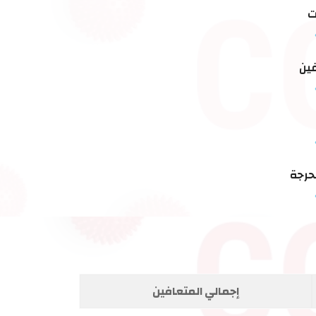
ت
فين
لحرجة
إجمالي المتعافين