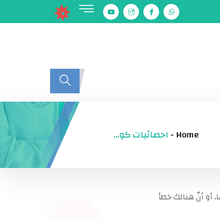
Home
-
احصائيات كوفيد-١٩ (كورونا)
 أو أنّ هنالك خطأ