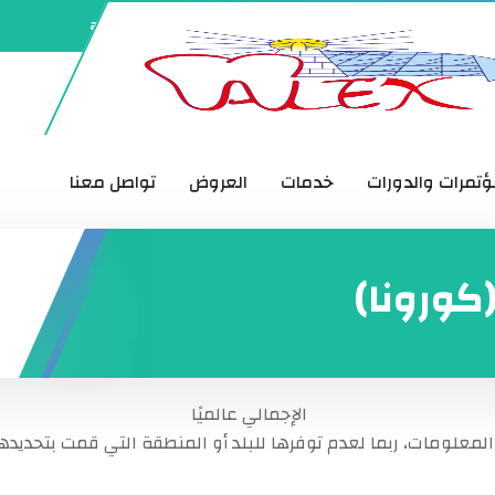
alexdensyn@yahoo.com
03/4247476
ؤتمرات والدورات
خدمات
العروض
تواصل معنا
الإجمالي عالميًا
المعلومات، ربما لعدم توفرها للبلد أو المنطقة التي قمت بتحديدها،