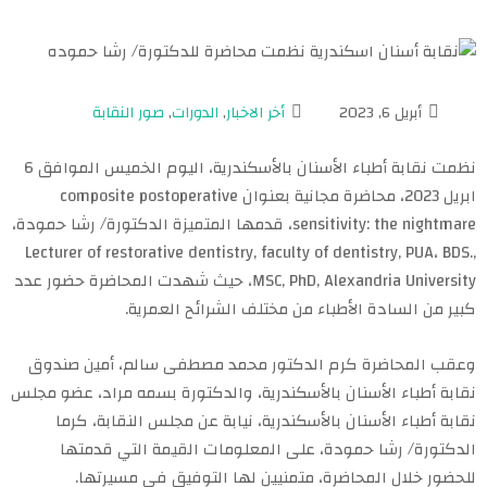
أبريل 6, 2023
أخر الاخبار
,
الدورات
,
صور النقابة
نظمت نقابة أطباء الأسنان بالأسكندرية، اليوم الخميس الموافق 6
ابريل 2023، محاضرة مجانية بعنوان composite postoperative
sensitivity: the nightmare، قدمها المتميزة الدكتورة/ رشا حمودة،
Lecturer of restorative dentistry, faculty of dentistry, PUA، BDS.,
MSC, PhD, Alexandria University، حيث شهدت المحاضرة حضور عدد
كبير من السادة الأطباء من مختلف الشرائح العمرية.
وعقب المحاضرة كرم الدكتور محمد مصطفى سالم، أمين صندوق
نقابة أطباء الأسنان بالأسكندرية، والدكتورة بسمه مراد، عضو مجلس
نقابة أطباء الأسنان بالأسكندرية، نيابة عن مجلس النقابة، كرما
الدكتورة/ رشا حمودة، على المعلومات القيمة التي قدمتها
للحضور خلال المحاضرة، متمنيين لها التوفيق في مسيرتها.