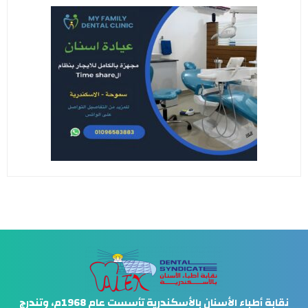
نقابة أطباء الأسنان بالأسكندرية تأسست عام 1968م، وتندرج