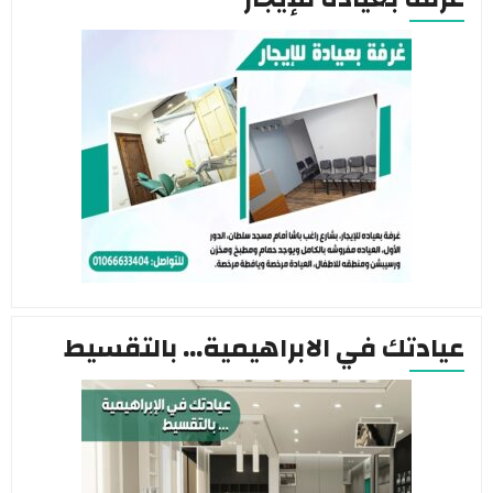
عيادتك في الابراهيمية… بالتقسيط