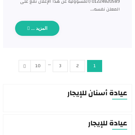
01224820589 (المسؤولية عن هذا الإعلان تقع على
المعلن نفسه،…
المزيد ...
…
10
3
2
1
عيادة أسنان للإيجار
عيادة للإيجار