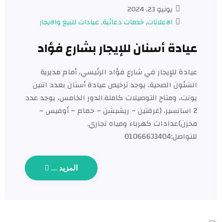
يونيو 23, 2024
الاعلانات
,
خدمات دعائية
,
عيادات للبيع والايجار​
عيادة أسنان للإيجار بشارع فؤاد
عيادة للإيجار في شارع فؤاد الرئيسي، أمام مديرية
الشئون الصحية، يوجد ترخيص عيادة أسنان بعدد اتنين
يونت، ومتاح التوصيلات كاملة.الدور الخامس، يوجد عدد
2 اسانسير، (غرفتين – ريشبشن – حمام – أوفيس –
مخزن)عدادات كهرباء ومياه تجاري.
للتواصل:01066633404
المزيد ...