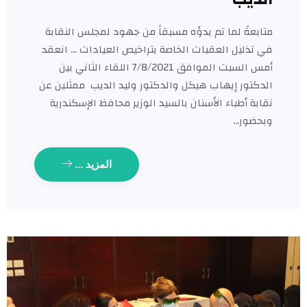
بعةً لما تم بدؤه مسبقاً من جهود لمجلس النقابة
تذليل العقبات الخاصة بتراخيص العيادات … انعقد
أمس السبت الموافق 7/8/2021 اللقاء الثاني بين
كتور إيهاب هيكل والدكتور وليد الديب ممثلين عن
بة أطباء الأسنان بالسيد الوزير محافظ الإسكندرية
حضور…
المزيد ...