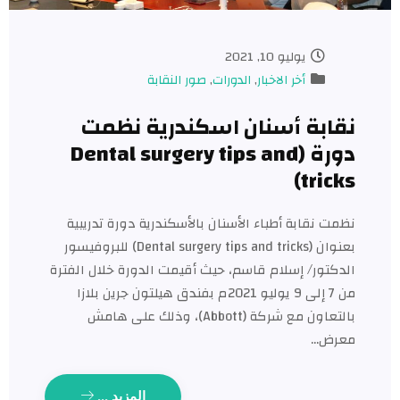
يوليو 10, 2021
أخر الاخبار
,
الدورات
,
صور النقابة
ابة أسنان اسكندرية نظمت
دورة (Dental surgery tips and
trick
ت نقابة أطباء الأسنان بالأسكندرية دورة تدريبية
بعنوان (Dental surgery tips and tricks) للبروفيسور
كتور/ إسلام قاسم، حيث أقيمت الدورة خلال الفترة
من 7 إلى 9 يوليو 2021م بفندق هيلتون جرين بلازا
بالتعاون مع شركة (Abbott)، وذلك على هامش
رض…
المزيد ...