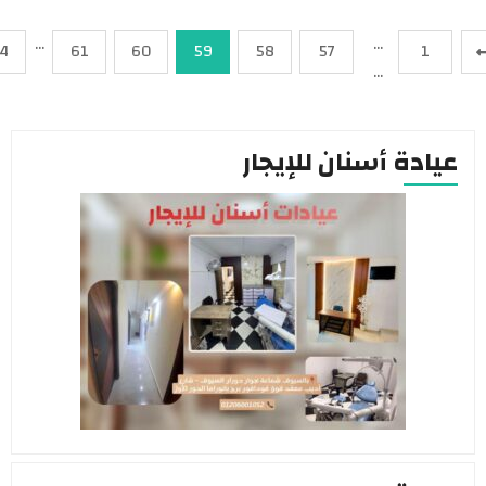
…
…
64
61
60
59
58
57
…
ة أسنان للإيجار